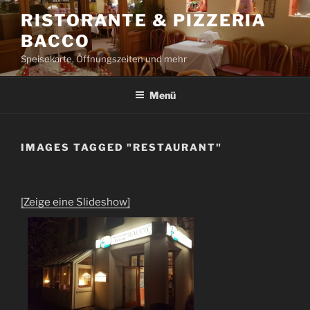
Zum
RISTORANTE & PIZZERIA
Inhalt
BACCO
springen
Speisekarte, Öffnungszeiten und mehr
Menü
IMAGES TAGGED "RESTAURANT"
[Zeige eine Slideshow]