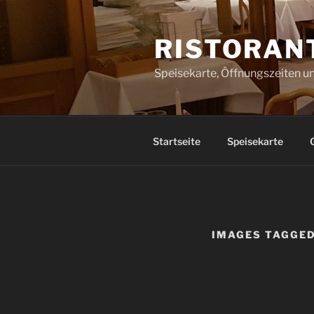
Zum
Inhalt
RISTORANT
springen
Speisekarte, Öffnungszeiten u
Startseite
Speisekarte
IMAGES TAGGED