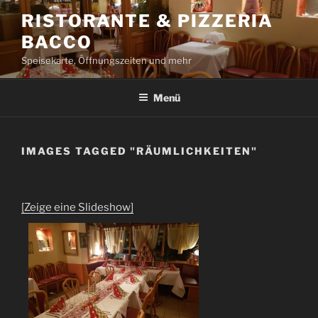
Zum
RISTORANTE & PIZZERIA
Inhalt
BACCO
springen
Speisekarte, Öffnungszeiten und mehr
Menü
IMAGES TAGGED "RÄUMLICHKEITEN"
[Zeige eine Slideshow]